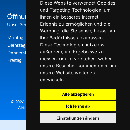
Diese Website verwendet Cookies
und Targeting Technologien, um
Öffnungszeiten
Ihnen ein besseres Internet-
Erlebnis zu ermöglichen und die
Unser Service-Center ist zu folgenden Zeiten geöffnet
Werbung, die Sie sehen, besser an
Montag
12:00 Uhr - 17:00 Uhr
Ihre Bedürfnisse anzupassen.
Diese Technologien nutzen wir
Dienstag
09:00 Uhr - 12:00 Uhr
außerdem, um Ergebnisse zu
Donnerstag
09:00 Uhr - 12:00 Uhr
messen, um zu verstehen, woher
Freitag
09:00 Uhr - 12:00 Uhr
unsere Besucher kommen oder um
unsere Website weiter zu
entwickeln.
Alle akzeptieren
© 2026 | Theatergemeinde metropole ruhr | 2026/27 | Letzte
Ich lehne ab
Aktualisierung: Samstag, 08. August 2026, 16:30 Uhr
Einstellungen ändern
0