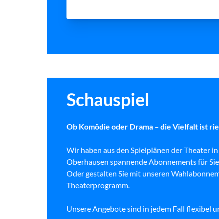
Schauspiel
Ob Komödie oder Drama – die Vielfalt ist rie
Wir haben aus den Spielplänen der Theater i
Oberhausen spannende Abonnements für Sie
Oder gestalten Sie mit unseren Wahlabonnem
Theaterprogramm.
Unsere Angebote sind in jedem Fall flexibel u