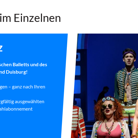
im Einzelnen
z
schen Balletts und des
nd Duisburg!
gen – ganz nach Ihren
gfältig ausgewählten
s Wahlabonnement