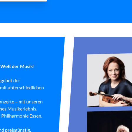
e Welt der Musik!
gebot der
mit unterschiedlichen
onzerte – mit unseren
hes Musikerlebnis.
r Philharmonie Essen.
nd preisgünstig.