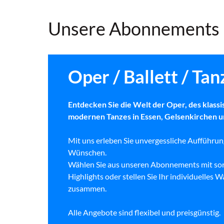
Unsere Abonnements 
Oper / Ballett / Tan
Entdecken Sie die Welt der Oper, des klassi
modernen Tanzes in Essen, Gelsenkirchen u
Mit uns erleben Sie unvergessliche Aufführun
Wünschen.
Wählen Sie aus unseren Abonnements mit sor
Highlights oder stellen Sie Ihr individuelle
zusammen.
Alle Angebote sind flexibel und preisgünstig.