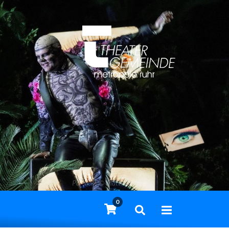
Parsifal | © Matthias Jung
0