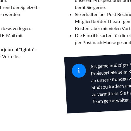
ahl.
unserem Prospekt oder auf u
ährend der Spielzeit.
berät Sie gerne.
gen werden
Sie erhalten per Post Rechn
Mitglied bei der Theatergem
 bzw. verlegen.
Kosten, aber mit vielen Vort
d E-Mail mit
Die Eintrittskarten für die
per Post nach Hause gesand
rjournal "tgInfo" .
 Vorteile.
Als gemeinnütziger V
Preisvorteile beim 
i
an unsere Kunden wei
Stadt zu fördern u
zu vermitteln. Sie h
Team gerne weiter.