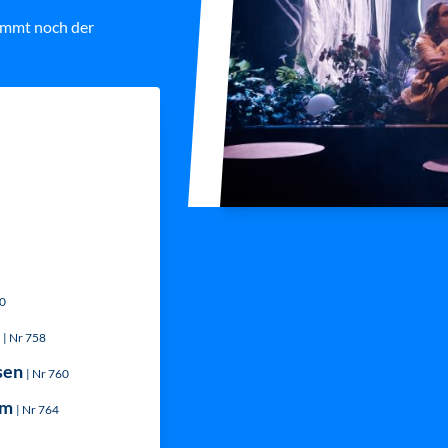
ommt noch der
20
ö
| Nr 758
sen
| Nr 760
um
| Nr 764