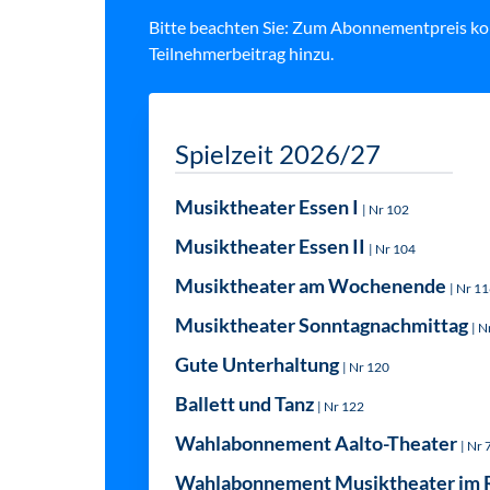
Bitte beachten Sie: Zum Abonnementpreis k
Teilnehmerbeitrag hinzu.
Spielzeit 2026/27
Musiktheater Essen I
| Nr 102
Musiktheater Essen II
| Nr 104
Musiktheater am Wochenende
| Nr 1
Musiktheater Sonntagnachmittag
| N
Gute Unterhaltung
| Nr 120
Ballett und Tanz
| Nr 122
Wahlabonnement Aalto-Theater
| Nr 
Wahlabonnement Musiktheater im 