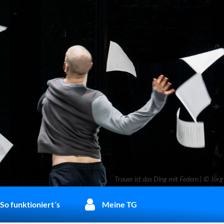
Trauer ist das Ding mit Federn | © J
So funktioniert´s
Meine TG