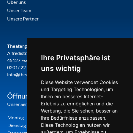
Über uns
Unser Team
Unsere Partner
Theatergemeinde metropole ruhr
Alfredistr. 32
Ihre Privatsphäre ist
45127 Essen
uns wichtig
0201/ 22 22 29
info@theatergemeinde-metropole-ruhr.de
Diese Website verwendet Cookies
und Targeting Technologien, um
Öffnungszeiten
Ihnen ein besseres Internet-
Erlebnis zu ermöglichen und die
Unser Service-Center ist zu folgenden Zeiten geöffnet
Werbung, die Sie sehen, besser an
Montag
12:00 Uhr - 17:00 Uhr
Ihre Bedürfnisse anzupassen.
Diese Technologien nutzen wir
Dienstag
09:00 Uhr - 12:00 Uhr
außerdem, um Ergebnisse zu
Donnerstag
09:00 Uhr - 12:00 Uhr