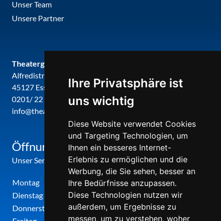
Unser Team
Unsere Partner
Theatergemeinde metropole ruhr
Alfredistr. 32
Ihre Privatsphäre ist
45127 Essen
uns wichtig
0201/ 22 22 29
info@theatergemeinde-metropole-ruhr.de
Diese Website verwendet Cookies
und Targeting Technologien, um
Öffnungszeiten
Ihnen ein besseres Internet-
Erlebnis zu ermöglichen und die
Unser Service-Center ist zu folgenden Zeiten geöffnet
Werbung, die Sie sehen, besser an
Montag
12:00 Uhr - 17:00 Uhr
Ihre Bedürfnisse anzupassen.
Diese Technologien nutzen wir
Dienstag
09:00 Uhr - 12:00 Uhr
außerdem, um Ergebnisse zu
Donnerstag
09:00 Uhr - 12:00 Uhr
messen, um zu verstehen, woher
Freitag
09:00 Uhr - 12:00 Uhr