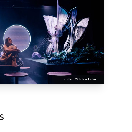
Koller | © Lukas Diller
s