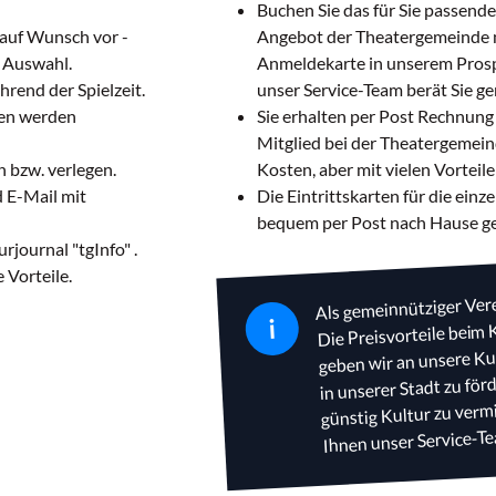
Buchen Sie das für Sie passend
uf Wunsch vor -
Angebot der Theatergemeinde m
r Auswahl.
Anmeldekarte in unserem Prospe
ährend der Spielzeit.
unser Service-Team berät Sie ge
gen werden
Sie erhalten per Post Rechnung
Mitglied bei der Theatergemein
 bzw. verlegen.
Kosten, aber mit vielen Vorteile
d E-Mail mit
Die Eintrittskarten für die ein
bequem per Post nach Hause g
rjournal "tgInfo" .
 Vorteile.
Als gemeinnütziger Vere
Die Preisvorteile beim
i
geben wir an unsere Kun
in unserer Stadt zu f
günstig Kultur zu vermi
Ihnen unser Service-Te