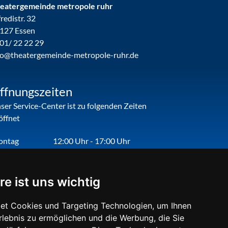
eatergemeinde metropole ruhr
fredistr. 32
127 Essen
01/ 22 22 29
fo@theatergemeinde-metropole-ruhr.de
ffnungszeiten
ser Service-Center ist zu folgenden Zeiten
öffnet
ontag
12:00 Uhr - 17:00 Uhr
enstag
09:00 Uhr - 12:00 Uhr
nnerstag
09:00 Uhr - 12:00 Uhr
re ist uns wichtig
eitag
09:00 Uhr - 12:00 Uhr
et Cookies und Targeting Technologien, um Ihnen
Erlebnis zu ermöglichen und die Werbung, die Sie