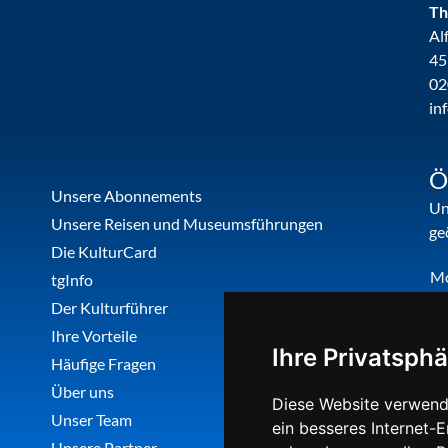
Th
Al
45
02
in
Ö
Unsere Abonnements
Un
Unsere Reisen und Museumsführungen
ge
Die KulturCard
M
tgInfo
Di
Der Kulturführer
Do
Ihre Vorteile
Ihre Privatsphä
Fr
Häufige Fragen
Über uns
Diese Website verwend
Unser Team
ein besseres Internet-
Unsere Partner