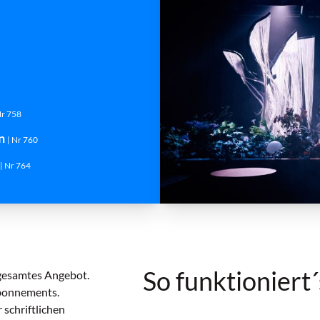
Nr 758
en
| Nr 760
| Nr 764
So funktioniert´
 gesamtes Angebot.
Abonnements.
 schriftlichen