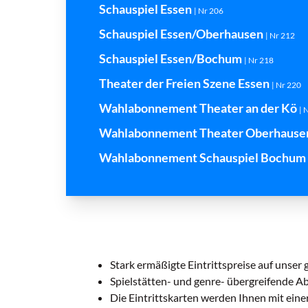
Schauspiel Essen
| Nr 206
Schauspiel Essen/Oberhausen
| Nr 212
Schauspiel Essen/Bochum
| Nr 218
Theater der Freien Szene Essen
| Nr 220
Wahlabonnement Theater an der Kö
| 
Wahlabonnement Theater Oberhaus
Wahlabonnement Schauspiel Bochum
Stark ermäßigte Eintrittspreise auf unser
Spielstätten- und genre­- übergreifende 
Die Eintrittskarten werden Ihnen mit einer