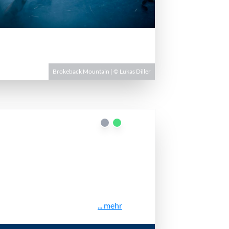
Brokeback Mountain | © Lukas Diller
... mehr