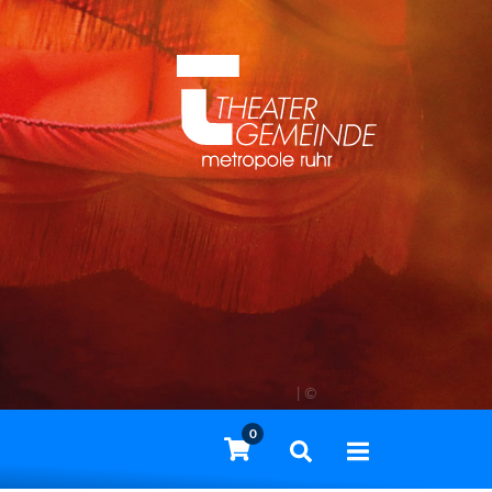
| ©
0