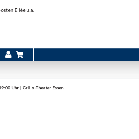
oosten Ellée u.a.
 19:00 Uhr
| Grillo-Theater Essen