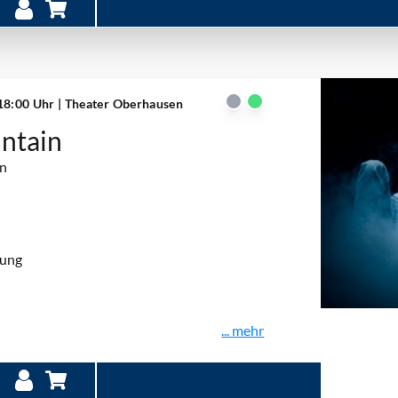
 18:00 Uhr
| Theater Oberhausen
ntain
on
rung
... mehr