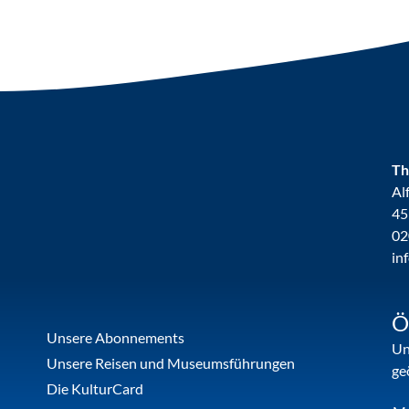
Th
Al
45
02
in
Ö
Unsere Abonnements
Un
Unsere Reisen und Museumsführungen
ge
Die KulturCard