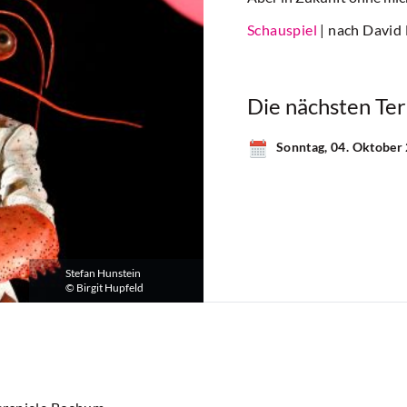
Schauspiel
| nach David
Die nächsten Te
Sonntag, 04. Oktober
Stefan Hunstein
© Birgit Hupfeld