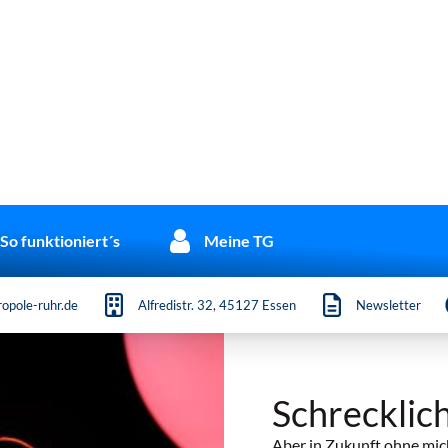
So funktioniert´s
Meine TG
opole-ruhr.de
Alfredistr. 32, 45127 Essen
Newsletter
Schrecklic
Aber in Zukunft ohne mic