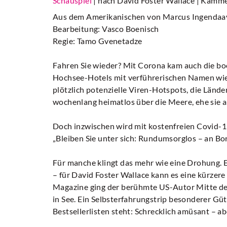
Schauspiel
| nach David Foster Wallace
| Kamme
Aus dem Amerikanischen von Marcus Ingendaa
Bearbeitung: Vasco Boenisch
Regie: Tamo Gvenetadze
Fahren Sie wieder? Mit Corona kam auch die bo
Hochsee-Hotels mit verführerischen Namen wie
plötzlich potenzielle Viren-Hotspots, die Lände
wochenlang heimatlos über die Meere, ehe sie a
Doch inzwischen wird mit kostenfreien Covid-1
„Bleiben Sie unter sich: Rundumsorglos – an Bo
Für manche klingt das mehr wie eine Drohung. E
– für David Foster Wallace kann es eine kürzere
Magazine ging der berühmte US-Autor Mitte de
in See. Ein Selbsterfahrungstrip besonderer Güt
Bestsellerlisten steht: Schrecklich amüsant – a