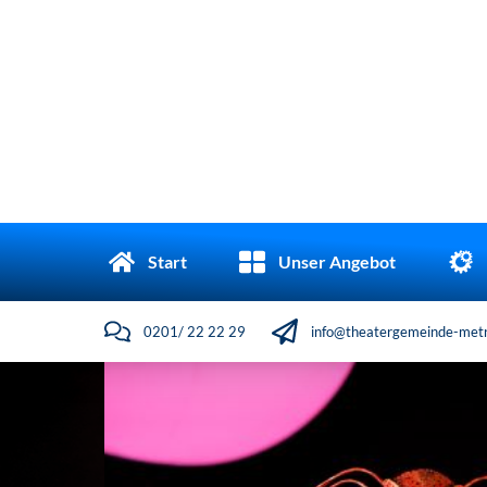
Start
Unser Angebot
0201/ 22 22 29
info@theatergemeinde-metr