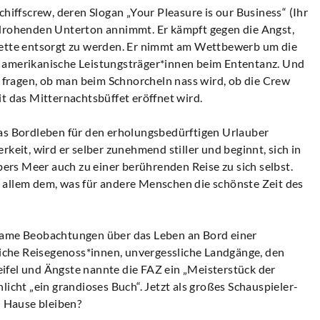
chiffscrew, deren Slogan „Your Pleasure is our Business“ (Ihr
 drohenden Unterton annimmt. Er kämpft gegen die Angst,
lette entsorgt zu werden. Er nimmt am Wettbewerb um die
 amerikanische Leistungsträger*innen beim Ententanz. Und
fragen, ob man beim Schnorcheln nass wird, ob die Crew
t das Mitternachtsbüffet eröffnet wird.
das Bordleben für den erholungsbedürftigen Urlauber
keit, wird er selber zunehmend stiller und beginnt, sich in
übers Meer auch zu einer berührenden Reise zu sich selbst.
 allem dem, was für andere Menschen die schönste Zeit des
lsame Beobachtungen über das Leben an Bord einer
che Reisegenoss*innen, unvergessliche Landgänge, den
ifel und Ängste nannte die FAZ ein „Meisterstück der
licht „ein grandioses Buch“. Jetzt als großes Schauspieler-
u Hause bleiben?