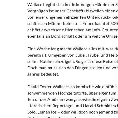
Wallace begibt sich in die kundigen Hände der S
Vergnügen ist unser Geschäft) bisweilen einen
von einer ungemein effizienten Unterdruck-Toi
schönsten Männerbeine teil. Er beobachtet 500
er hört erwachsene Menschen am Info-Counter 
ebenfalls an Bord schläft oder um welche Uhrzei
Eine Woche lang macht Wallace alles mit, was 
bereithält. Umgeben von Jubel, Trubel und Heiter
seiner Kabine einzuigeln. So gerät diese Reise 
Doch man muss sich den Dingen stellen und vor
Jahres bedeutet.
David Foster Wallaces so komische wie einfüh
schwimmenden Hochzeitstorte, über eigentümli
Terror des Amüsierzwangs sowie die eignen Zwe
literarischen Reportage“ und Harald Schmidt sch
Solo. Leinen los – oder will doch noch jemand z