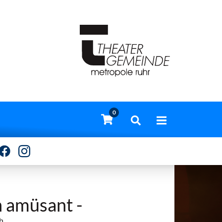
0
h amüsant -
h