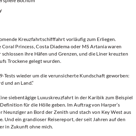
rspiele Bochum
y
omende Kreuzfahrtschifffahrt vorläufig zum Erliegen.
 Coral Princess, Costa Diadema oder MS Artania waren
r schlossen ihre Häfen und Grenzen, und die Liner kreuzten
ufs Trockene gelegt wurden.
9-Tests wieder um die verunsicherte Kundschaft geworben:
rd und an Land.“
ine siebentägige Luxuskreuzfahrt in der Karibik zum Beispiel
 Definition für die Hölle geben. Im Auftrag von Harper’s
r Neunziger an Bord der Zenith und stach von Key West aus
e. Und ein grandioser Reisereport, der seit Jahren auf den
ber in Zukunft ohne mich.