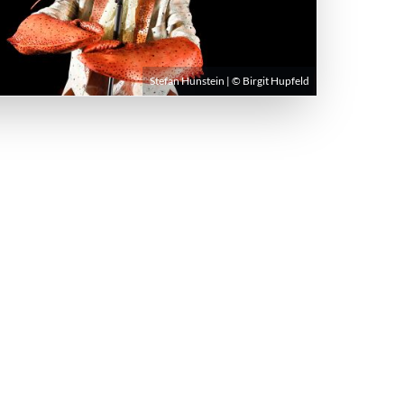
Stefan Hunstein | © Birgit Hupfeld