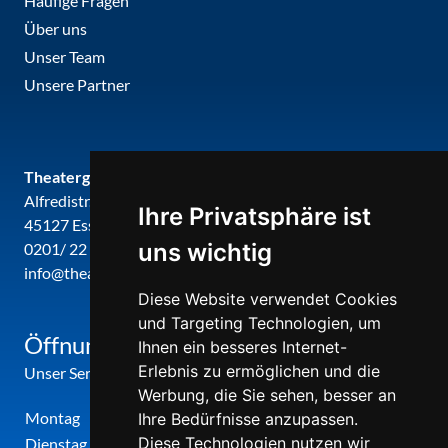
Häufige Fragen
Über uns
Unser Team
Unsere Partner
Theatergemeinde metropole ruhr
Alfredistr. 32
Ihre Privatsphäre ist
45127 Essen
uns wichtig
0201/ 22 22 29
info@theatergemeinde-metropole-ruhr.de
Diese Website verwendet Cookies
und Targeting Technologien, um
Öffnungszeiten
Ihnen ein besseres Internet-
Erlebnis zu ermöglichen und die
Unser Service-Center ist zu folgenden Zeiten geöffnet
Werbung, die Sie sehen, besser an
Montag
12:00 Uhr - 17:00 Uhr
Ihre Bedürfnisse anzupassen.
Diese Technologien nutzen wir
Dienstag
09:00 Uhr - 12:00 Uhr