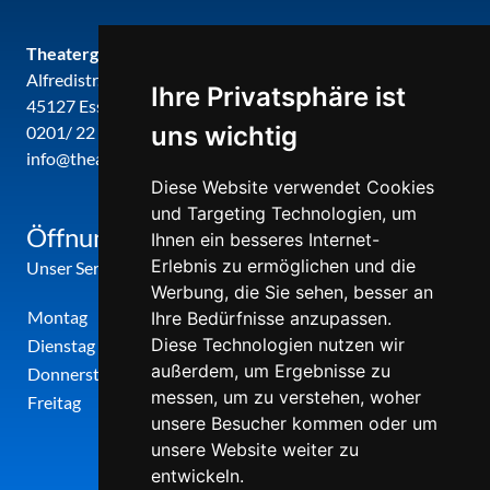
Theatergemeinde metropole ruhr
Alfredistr. 32
Ihre Privatsphäre ist
45127 Essen
uns wichtig
0201/ 22 22 29
info@theatergemeinde-metropole-ruhr.de
Diese Website verwendet Cookies
und Targeting Technologien, um
Öffnungszeiten
Ihnen ein besseres Internet-
Erlebnis zu ermöglichen und die
Unser Service-Center ist zu folgenden Zeiten geöffnet
Werbung, die Sie sehen, besser an
Montag
12:00 Uhr - 17:00 Uhr
Ihre Bedürfnisse anzupassen.
Diese Technologien nutzen wir
Dienstag
09:00 Uhr - 12:00 Uhr
außerdem, um Ergebnisse zu
Donnerstag
09:00 Uhr - 12:00 Uhr
messen, um zu verstehen, woher
Freitag
09:00 Uhr - 12:00 Uhr
unsere Besucher kommen oder um
unsere Website weiter zu
entwickeln.