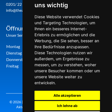
uns wichtig
0201/ 22 22 29
info@theatergemeinde-metropole-ruhr.de
Diese Website verwendet Cookies
und Targeting Technologien, um
Öffnungszeiten
Ihnen ein besseres Internet-
Erlebnis zu ermöglichen und die
Unser Service-Center ist zu folgenden Zeiten geöffnet
Werbung, die Sie sehen, besser an
Montag
12:00 Uhr - 17:00 Uhr
Ihre Bedürfnisse anzupassen.
Diese Technologien nutzen wir
Dienstag
09:00 Uhr - 12:00 Uhr
außerdem, um Ergebnisse zu
Donnerstag
09:00 Uhr - 12:00 Uhr
messen, um zu verstehen, woher
Freitag
09:00 Uhr - 12:00 Uhr
unsere Besucher kommen oder um
unsere Website weiter zu
entwickeln.
Alle akzeptieren
© 2026 | Theatergemeinde metropole ruhr | 2026/27 | Letzte
Ich lehne ab
Aktualisierung: Freitag, 07. August 2026, 20:30 Uhr