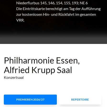
Niederflurbus 145, 146, 154, 155, 193; NE 6
Die Eintrittskarte berechtigt am Tag der Aufführung
zur kostenlosen Hin- und Rückfahrt im gesamten
VRR.
Philharmonie Essen,
Alfried Krupp Saal
Konzertsaal
PREMIEREN 2026/27
REPERTOIRE