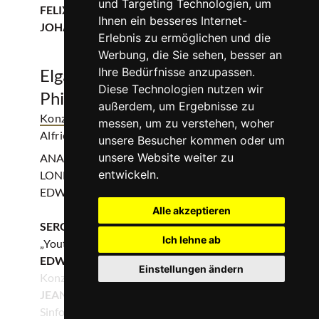
und Targeting Technologien, um
FELIX MENDELSSOHN BARTHOLDY und
Ihnen ein besseres Internet-
JOHANNES BRAHMS
Erlebnis zu ermöglichen und die
Werbung, die Sie sehen, besser an
Elgar Cellokonzert - London
Ihre Bedürfnisse anzupassen.
Diese Technologien nutzen wir
Philharmonic Orchestra
außerdem, um Ergebnisse zu
Konzert
| Edward Elgar u.a.
| Philharmonie Essen,
messen, um zu verstehen, woher
Alfried Krupp Saal
unsere Besucher kommen oder um
unsere Website weiter zu
ANASTASIA KOBEKINA: Violoncello
entwickeln.
LONDON PHILHARMONIC ORCHESTRA
EDWARD GARDNER: Dirigent
Alle akzeptieren
SERGEJ RACHMANINOW
Ich lehne ab
„Youth Symphony“
EDWARD ELGAR
Einstellungen ändern
Konzert e-Moll für Violoncello und Orchester, op. 85
0
JEAN SIBELIUS
Sinfonie Nr. 5 Es-Dur, op. 82