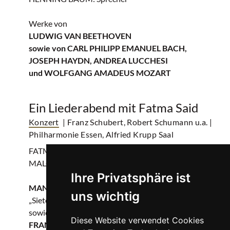
Werke von
LUDWIG VAN BEETHOVEN
sowie von CARL PHILIPP EMANUEL BACH,
JOSEPH HAYDN, ANDREA LUCCHESI
und WOLFGANG AMADEUS MOZART
Ein Liederabend mit Fatma Said
Konzert
| Franz Schubert, Robert Schumann u.a.
|
Philharmonie Essen, Alfried Krupp Saal
FATMA SAID: Sopran
MALCOLM MARTINEAU: Klavier
Ihre Privatsphäre ist
MANUEL DE FALLA
uns wichtig
„Siete canciones populares españolas“
sowie ausgewählte Lieder von
Diese Website verwendet Cookies
FRANZ SCHUBERT, ROBERT SCHUMANN,