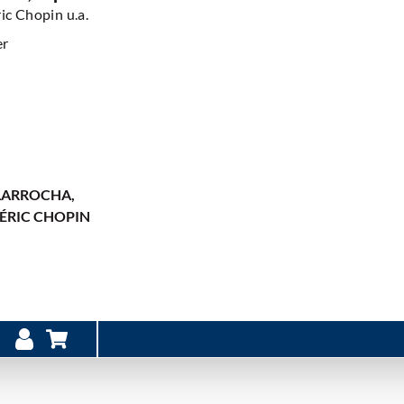
ric Chopin u.a.
er
 LARROCHA,
ÉRIC CHOPIN