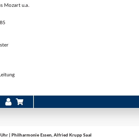
s Mozart u.a.
385
ster
Leitung
0 Uhr
| Philharmonie Essen, Alfried Krupp Saal