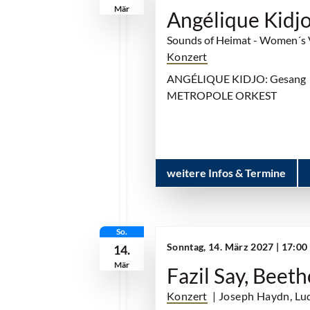
Mär
Angélique Kidj
Sounds of Heimat - Women´s 
Konzert
ANGÉLIQUE KIDJO: Gesang
METROPOLE ORKEST
weitere Infos & Termine
So.
Sonntag, 14. März 2027 | 17:0
14.
Mär
Fazil Say, Beeth
Konzert
| Joseph Haydn, Lu