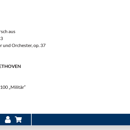
rsch aus
13
er und Orchester, op. 37
EETHOVEN
:100 „Militär“