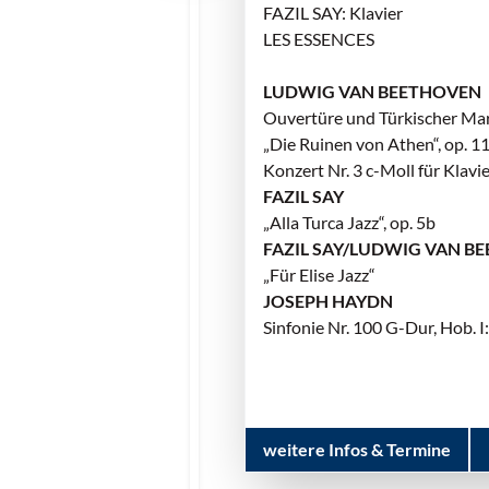
FAZIL SAY: Klavier
LES ESSENCES
LUDWIG VAN BEETHOVEN
Ouvertüre und Türkischer Ma
„Die Ruinen von Athen“, op. 1
Konzert Nr. 3 c-Moll für Klavi
FAZIL SAY
„Alla Turca Jazz“, op. 5b
FAZIL SAY/LUDWIG VAN B
„Für Elise Jazz“
JOSEPH HAYDN
Sinfonie Nr. 100 G-Dur, Hob. I
weitere Infos & Termine