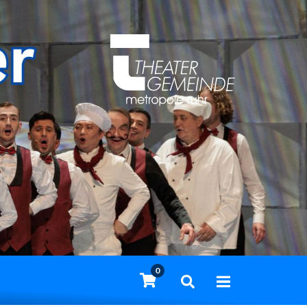
| ©
0