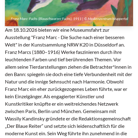
Franz Marc: Fuchs (Blauschwarzer Fuchs), 1911 | © Medienzentrum Wuppertal
Am 18.10.2026 bieten wir eine Museumsfahrt zur
Ausstellung "Franz Marc - Die Suche nach einer besseren
Welt" in der Kunstsammlung NRW K20 in Düsseldorf an.
Franz Marcs (1880–1916) Werke faszinieren durch ihre
leuchtenden Farben und tief berührenden Themen. Vor
allem seine Tierdarstellungen ziehen die Betrachter*innen in
den Bann: spiegeln sie doch eine tiefe Verbundenheit mit der
Natur und die innige Sehnsucht nach Harmonie. Obwohl
Franz Marc ein eher zurückgezogenes Leben führte, war er
kein Einzelgänger. Als engagierter Künstler und
Kunstkritiker knüpfte er ein weitreichendes Netzwerk
zwischen Paris, Berlin und München. Gemeinsam mit
Wassily Kandinsky gründete er die Redaktionsgemeinschaft
„Der Blaue Reiter“ und setzte sich leidenschaftlich für die
moderne Kunst ein. Sein Weg führte ihn zunehmend in die