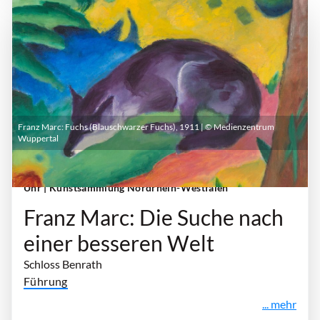
Franz Marc: Fuchs (Blauschwarzer Fuchs), 1911 | © Medienzentrum
Wuppertal
Sonntag, 18. Oktober 2026 | 10:00 Uhr - 18:00
Uhr
| Kunstsammlung Nordrhein-Westfalen
Franz Marc: Die Suche nach
einer besseren Welt
Schloss Benrath
Führung
... mehr