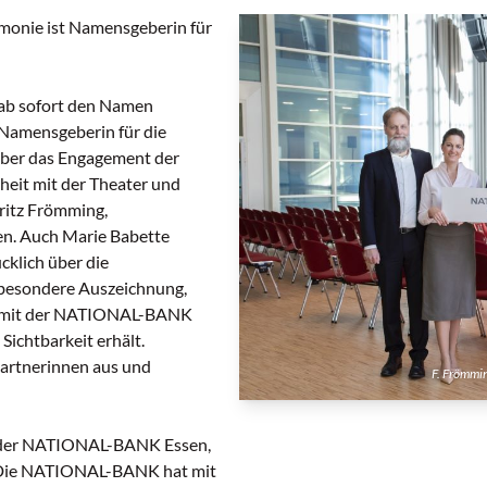
rmonie ist Namensgeberin für
 ab sofort den Namen
Namensgeberin für die
über das Engagement der
eit mit der Theater und
ritz Frömming,
en. Auch Marie Babette
cklich über die
 besondere Auszeichnung,
aft mit der NATIONAL-BANK
ichtbarkeit erhält.
Partnerinnen aus und
F. Frömmin
s der NATIONAL-BANK Essen,
 „Die NATIONAL-BANK hat mit