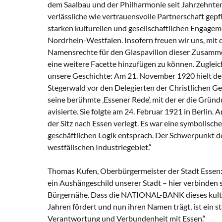
dem Saalbau und der Philharmonie seit Jahrzehnte
verlässliche wie vertrauensvolle Partnerschaft gepfl
starken kulturellen und gesellschaftlichen Engagem
Nordrhein-Westfalen. Insofern freuen wir uns, mit
Namensrechte für den Glaspavillon dieser Zusammena
eine weitere Facette hinzufügen zu können. Zugleich
unsere Geschichte: Am 21. November 1920 hielt d
Stegerwald vor den Delegierten der Christlichen G
seine berühmte ‚Essener Rede‘, mit der er die G
avisierte. Sie folgte am 24. Februar 1921 in Berlin
der Sitz nach Essen verlegt. Es war eine symbolische
geschäftlichen Logik entsprach. Der Schwerpunkt de
westfälischen Industriegebiet.“
Thomas Kufen, Oberbürgermeister der Stadt Essen: 
ein Aushängeschild unserer Stadt – hier verbinden s
Bürgernähe. Dass die NATIONAL-BANK dieses kultur
Jahren fördert und nun ihren Namen trägt, ist ein s
Verantwortung und Verbundenheit mit Essen.“