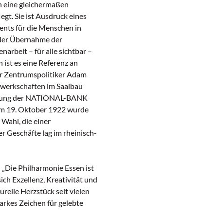
n eine gleichermaßen
egt. Sie ist Ausdruck eines
ents für die Menschen in
 der Übernahme der
rbeit – für alle sichtbar –
 ist es eine Referenz an
er Zentrumspolitiker Adam
ewerkschaften im Saalbau
ründung der NATIONAL-BANK
. Am 19. Oktober 1922 wurde
 Wahl, die einer
r Geschäfte lag im rheinisch-
„Die Philharmonie Essen ist
ich Exzellenz, Kreativität und
elle Herzstück seit vielen
tarkes Zeichen für gelebte