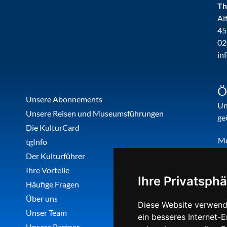
Th
Al
45
02
in
Ö
Unsere Abonnements
Un
Unsere Reisen und Museumsführungen
ge
Die KulturCard
M
tgInfo
Di
Der Kulturführer
Do
Ihre Vorteile
Ihre Privatsphä
Fr
Häufige Fragen
Über uns
Diese Website verwend
Unser Team
ein besseres Internet-
Unsere Partner