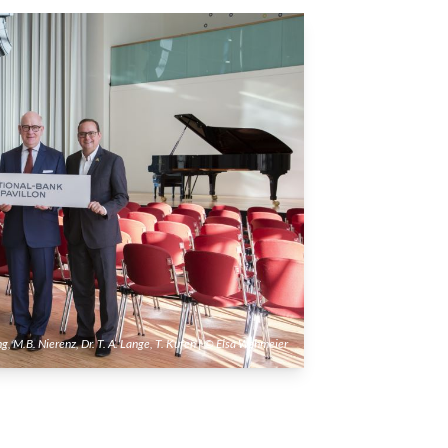
g, M.B. Nierenz, Dr. T. A. Lange, T. Kufen | © Elsa Wehmeier