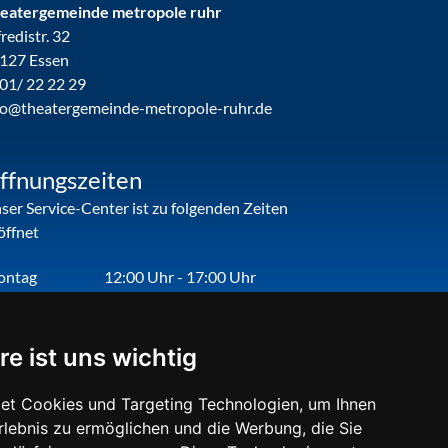
eatergemeinde metropole ruhr
fredistr. 32
127 Essen
01/ 22 22 29
fo@theatergemeinde-metropole-ruhr.de
ffnungszeiten
ser Service-Center ist zu folgenden Zeiten
öffnet
ontag
12:00 Uhr - 17:00 Uhr
enstag
09:00 Uhr - 12:00 Uhr
nnerstag
09:00 Uhr - 12:00 Uhr
re ist uns wichtig
eitag
09:00 Uhr - 12:00 Uhr
et Cookies und Targeting Technologien, um Ihnen
Erlebnis zu ermöglichen und die Werbung, die Sie