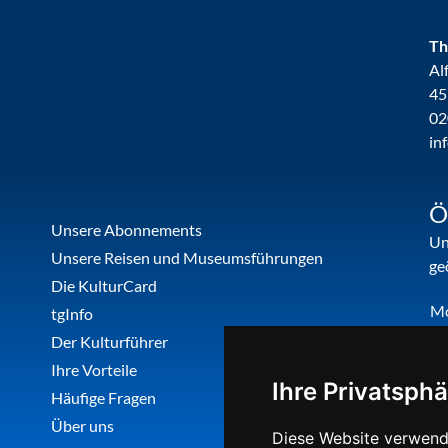
Th
Al
45
02
in
Ö
Unsere Abonnements
Un
Unsere Reisen und Museumsführungen
ge
Die KulturCard
M
tgInfo
Di
Der Kulturführer
Do
Ihre Vorteile
Ihre Privatsphä
Fr
Häufige Fragen
Über uns
Diese Website verwend