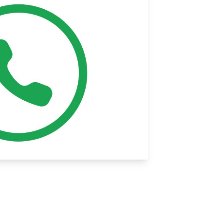
Whatsapp | © Canva | Lizenz:
Canva