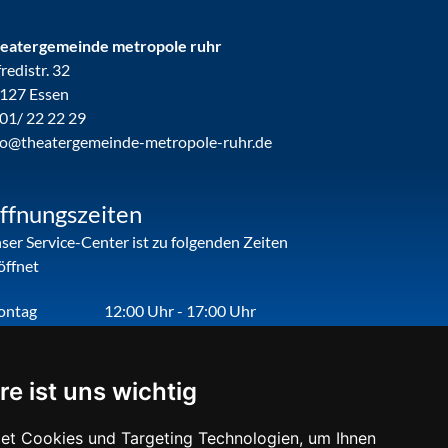
eatergemeinde metropole ruhr
fredistr. 32
127 Essen
01/ 22 22 29
fo@theatergemeinde-metropole-ruhr.de
ffnungszeiten
ser Service-Center ist zu folgenden Zeiten
öffnet
ontag
12:00 Uhr - 17:00 Uhr
enstag
09:00 Uhr - 12:00 Uhr
nnerstag
09:00 Uhr - 12:00 Uhr
re ist uns wichtig
eitag
09:00 Uhr - 12:00 Uhr
et Cookies und Targeting Technologien, um Ihnen