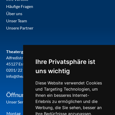
Häufige Fragen
Über uns
Unser Team
Unsere Partner
Theatergemeinde metropole ruhr
Alfredistr. 32
Ihre Privatsphäre ist
45127 Essen
uns wichtig
0201/ 22 22 29
info@theatergemeinde-metropole-ruhr.de
Diese Website verwendet Cookies
und Targeting Technologien, um
Öffnungszeiten
Ihnen ein besseres Internet-
Erlebnis zu ermöglichen und die
Unser Service-Center ist zu folgenden Zeiten geöffnet
Werbung, die Sie sehen, besser an
Montag
12:00 Uhr - 17:00 Uhr
Ihre Bedürfnisse anzupassen.