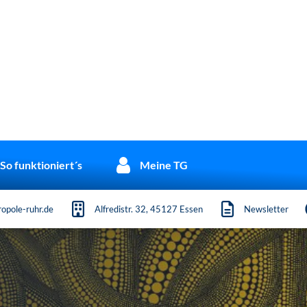
So funktioniert´s
Meine TG
opole-ruhr.de
Alfredistr. 32, 45127 Essen
Newsletter