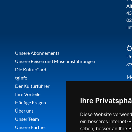
Al
45
02
in
Ö
Unsere Abonnements
Un
Unsere Reisen und Museumsführungen
ge
Die KulturCard
M
tgInfo
Di
Der Kulturführer
Do
Ihre Vorteile
Ihre Privatsphä
Fr
Häufige Fragen
Über uns
Diese Website verwend
Unser Team
ein besseres Internet-
Unsere Partner
sehen, besser an Ihre 