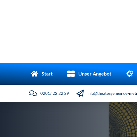
Start
Unser Angebot
0201/ 22 22 29
info@theatergemeinde-metr