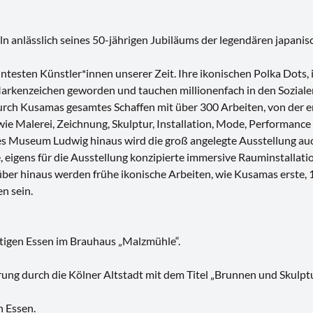
 anlässlich seines 50-jährigen Jubiläums der legendären japanis
esten Künstler*innen unserer Zeit. Ihre ikonischen Polka Dots, 
 Markenzeichen geworden und tauchen millionenfach in den Soziale
rch Kusamas gesamtes Schaffen mit über 300 Arbeiten, von der er
wie Malerei, Zeichnung, Skulptur, Installation, Mode, Performance 
s Museum Ludwig hinaus wird die groß angelegte Ausstellung auc
 eigens für die Ausstellung konzipierte immersive Rauminstallati
ber hinaus werden frühe ikonische Arbeiten, wie Kusamas erste, 
n sein.
ftigen Essen im Brauhaus „Malzmühle“.
ng durch die Kölner Altstadt mit dem Titel „Brunnen und Skulptu
h Essen.