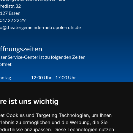
fredistr. 32
127 Essen
01/ 22 22 29
fo@theatergemeinde-metropole-ruhr.de
ffnungszeiten
ser Service-Center ist zu folgenden Zeiten
öffnet
ontag
12:00 Uhr - 17:00 Uhr
enstag
09:00 Uhr - 12:00 Uhr
nnerstag
09:00 Uhr - 12:00 Uhr
re ist uns wichtig
eitag
09:00 Uhr - 12:00 Uhr
et Cookies und Targeting Technologien, um Ihnen
Erlebnis zu ermöglichen und die Werbung, die Sie
Bedürfnisse anzupassen. Diese Technologien nutzen