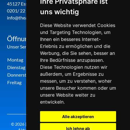
Ihre Privatsphäre ist
45127 Essen
uns wichtig
0201/ 22 22 29
info@theatergemeinde-metropole-ruhr.de
Diese Website verwendet Cookies
und Targeting Technologien, um
Öffnungszeiten
Ihnen ein besseres Internet-
Erlebnis zu ermöglichen und die
Unser Service-Center ist zu folgenden Zeiten geöffnet
Werbung, die Sie sehen, besser an
Montag
12:00 Uhr - 17:00 Uhr
Ihre Bedürfnisse anzupassen.
Diese Technologien nutzen wir
Dienstag
09:00 Uhr - 12:00 Uhr
außerdem, um Ergebnisse zu
Donnerstag
09:00 Uhr - 12:00 Uhr
messen, um zu verstehen, woher
Freitag
09:00 Uhr - 12:00 Uhr
unsere Besucher kommen oder um
unsere Website weiter zu
entwickeln.
Alle akzeptieren
© 2026 | Theatergemeinde metropole ruhr | 2026/27 | Letzte
Ich lehne ab
Aktualisierung: Sonntag, 09. August 2026, 16:30 Uhr