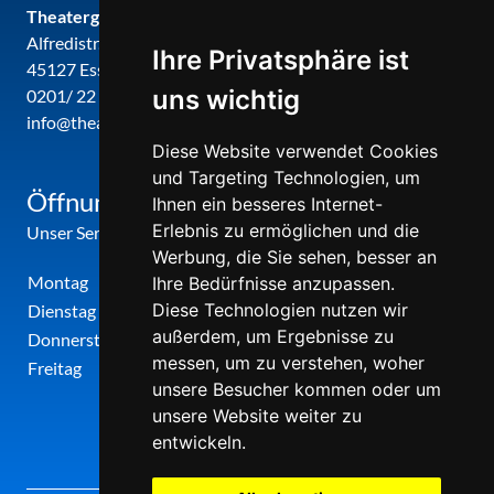
Theatergemeinde metropole ruhr
Alfredistr. 32
Ihre Privatsphäre ist
45127 Essen
uns wichtig
0201/ 22 22 29
info@theatergemeinde-metropole-ruhr.de
Diese Website verwendet Cookies
und Targeting Technologien, um
Öffnungszeiten
Ihnen ein besseres Internet-
Erlebnis zu ermöglichen und die
Unser Service-Center ist zu folgenden Zeiten geöffnet
Werbung, die Sie sehen, besser an
Montag
12:00 Uhr - 17:00 Uhr
Ihre Bedürfnisse anzupassen.
Diese Technologien nutzen wir
Dienstag
09:00 Uhr - 12:00 Uhr
außerdem, um Ergebnisse zu
Donnerstag
09:00 Uhr - 12:00 Uhr
messen, um zu verstehen, woher
Freitag
09:00 Uhr - 12:00 Uhr
unsere Besucher kommen oder um
unsere Website weiter zu
entwickeln.