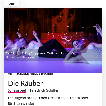
Okt
Die Räuber | © Jörg Brüggemann/Ostkreuz | Lizenz:
Jörg
Brüggemann/Ostkreuz
Samstag, 10. Oktober 2026 | 19:30 Uhr - 21:10
Uhr
| Schauspielhaus Bochum
Die Räuber
Schauspiel
| Friedrich Schiller
Die Jugend probiert den Umsturz aus. Feiern oder
fürchten wir sie?