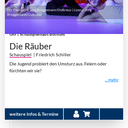
Die Räuber | © Jörg Brüggemann/Ostkreuz | Lizenz:
Jörg
Brüggemann/Ostkreuz
Samstag, 17. Oktober 2026 | 19:30 Uhr - 21:10
Uhr
| Schauspielhaus Bochum
Die Räuber
Schauspiel
| Friedrich Schiller
Die Jugend probiert den Umsturz aus. Feiern oder
fürchten wir sie?
... mehr
weitere Infos & Termine