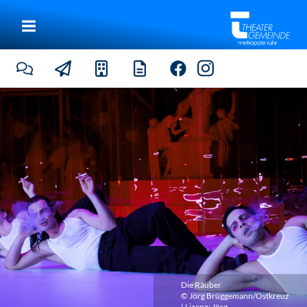
Die Räuber
© Jörg Brüggemann/Ostkreuz
| Lizenz:
Jörg