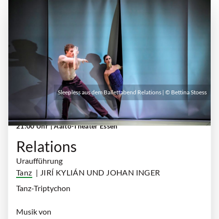
Sleepless aus dem Ballettabend Relations | © Bettina Stoess
Samstag, 19. September 2026 | 19:00 Uhr -
21:00 Uhr
| Aalto-Theater Essen
Relations
Uraufführung
Tanz
| JIRÍ KYLIÁN UND JOHAN INGER
Tanz-Triptychon
Musik von