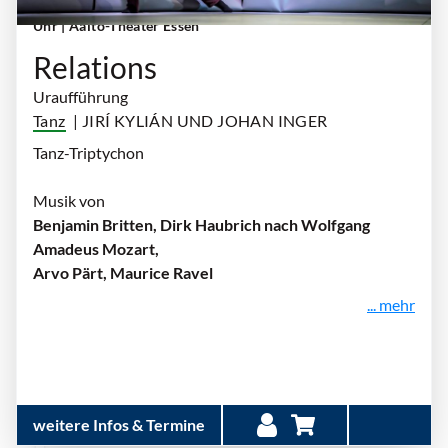
Sonntag, 18. Oktober 2026 | 18:00 Uhr - 20:00
Uhr
| Aalto-Theater Essen
Relations
Uraufführung
Tanz
| JIRÍ KYLIÁN UND JOHAN INGER
Tanz-Triptychon
Musik von
Benjamin Britten, Dirk Haubrich nach Wolfgang
Amadeus Mozart,
Arvo Pärt, Maurice Ravel
... mehr
weitere Infos & Termine