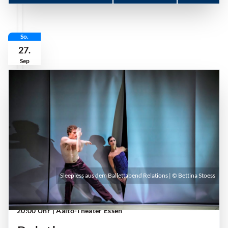
So.
27.
Sep
Sleepless aus dem Ballettabend Relations | © Bettina Stoess
Sonntag, 27. September 2026 | 18:00 Uhr -
20:00 Uhr
| Aalto-Theater Essen