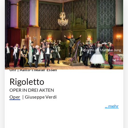
Rigoletto | © Matthias Jung
Samstag, 10. Oktober 2026 | 19:00 Uhr - 21:45
Uhr
| Aalto-Theater Essen
Rigoletto
OPER IN DREI AKTEN
Oper
| Giuseppe Verdi
... mehr