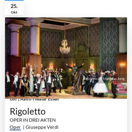
25.
Okt
Rigoletto | © Matthias Jung
Sonntag, 25. Oktober 2026 | 16:30 Uhr - 19:15
Uhr
| Aalto-Theater Essen
Rigoletto
OPER IN DREI AKTEN
Oper
| Giuseppe Verdi