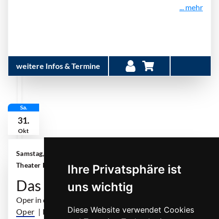
... mehr
weitere Infos & Termine
Sa.
31.
Okt
Samstag, 31. Oktober 2026 | 19:00 Uhr
| Aalto-
Theater Essen
Ihre Privatsphäre ist
Das Wunder der Heliane
uns wichtig
Oper in drei Akten
Diese Website verwendet Cookies
Oper
| Erich Wolfgang Korngold