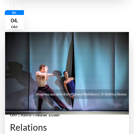
So.
04.
Okt
Sleepless aus dem Ballettabend Relations | © Bettina Stoess
Sonntag, 04. Oktober 2026 | 18:00 Uhr - 20:00
Uhr
| Aalto-Theater Essen
Relations