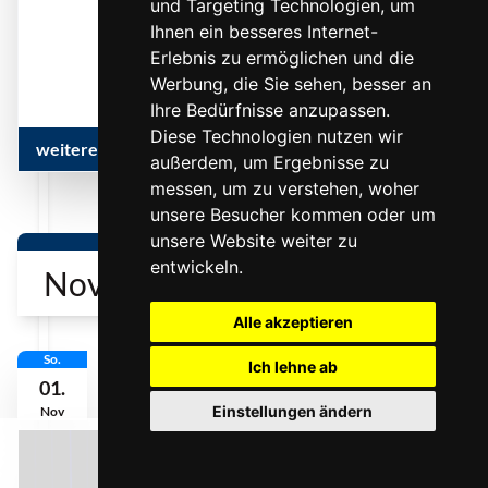
und Targeting Technologien, um
... mehr
Ihnen ein besseres Internet-
Erlebnis zu ermöglichen und die
Werbung, die Sie sehen, besser an
Ihre Bedürfnisse anzupassen.
Diese Technologien nutzen wir
weitere Infos & Termine
außerdem, um Ergebnisse zu
messen, um zu verstehen, woher
unsere Besucher kommen oder um
unsere Website weiter zu
entwickeln.
November 2026
Alle akzeptieren
So.
Ich lehne ab
01.
Einstellungen ändern
Nov
0