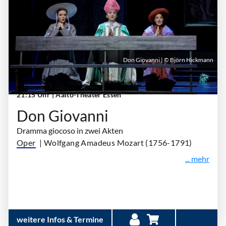
Don Giovanni | © Björn Hickmann
Sonntag, 20. September 2026 | 18:00 Uhr -
21:15 Uhr
| Aalto-Theater Essen
Don Giovanni
Dramma giocoso in zwei Akten
Oper
| Wolfgang Amadeus Mozart (1756-1791)
... mehr
weitere Infos & Termine