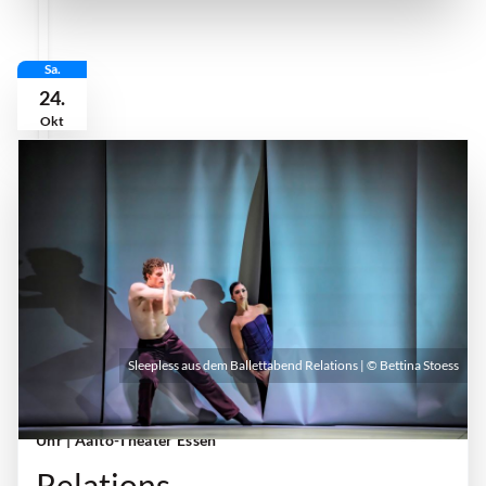
Sa.
24.
Okt
Sleepless aus dem Ballettabend Relations | © Bettina Stoess
Samstag, 24. Oktober 2026 | 19:00 Uhr - 21:00
Uhr
| Aalto-Theater Essen
Relations